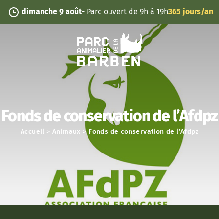
Panneau de gestion des cookies
dimanche 9 août
- Parc ouvert de 9h à 19h
365 jours/an
Fonds de conservation de l’Afdpz
Accueil
>
Animaux
>
Fonds de conservation de l’Afdpz