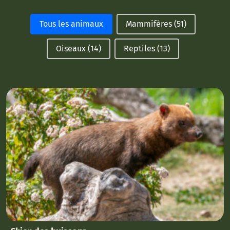
Facettes famille animaux
Tous les animaux
Mammifères
(51)
Oiseaux
(14)
Reptiles
(13)