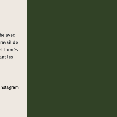
che avec
travail de
et formés
ant les
Instagram