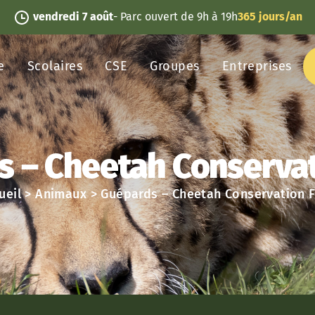
vendredi 7 août
- Parc ouvert de 9h à 19h
365 jours/an
e
Scolaires
CSE
Groupes
Entreprises
 – Cheetah Conserva
ueil
>
Animaux
>
Guépards – Cheetah Conservation 