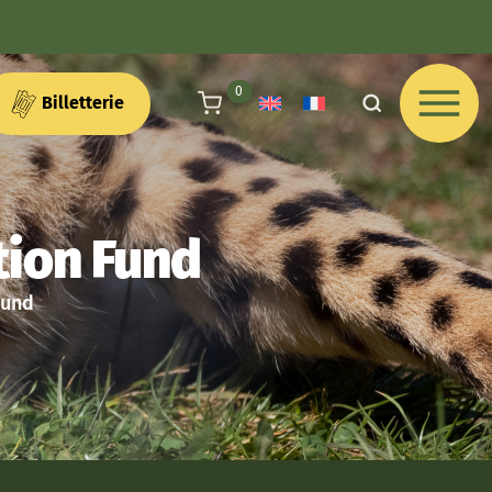
articles au panier
0
Billetterie
tion Fund
Fund