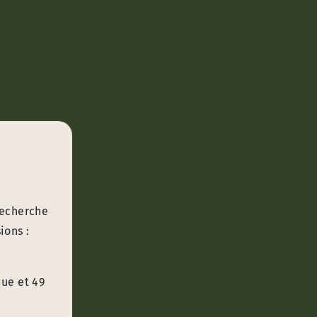
recherche
ions :
que et 49