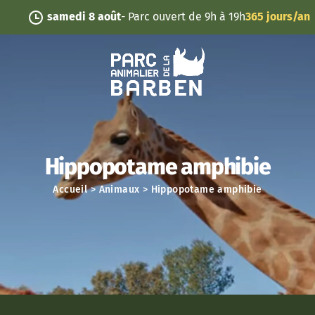
Panneau de gestion des cookies
samedi 8 août
- Parc ouvert de 9h à 19h
365 jours/an
Hippopotame amphibie
Accueil
>
Animaux
>
Hippopotame amphibie