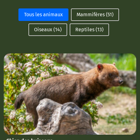
Facettes famille animaux
Tous les animaux
Mammifères
(51)
Oiseaux
(14)
Reptiles
(13)