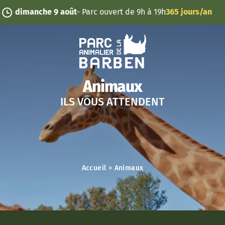
Panneau de gestion des cookies
août
- Parc ouvert de 9h à 19h
365 jours/an
Animaux
ILS VOUS ATTENDENT
Accueil
>
Animaux