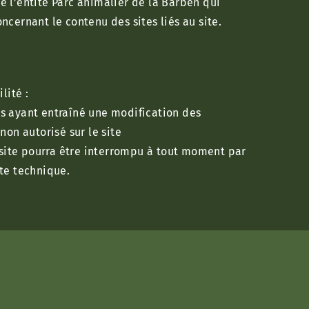
de l’entité Parc animalier de la Barben qui
cernant le contenu des sites liés au site.
lité :
rs ayant entraîné une modification des
non autorisé sur le site
site pourra être interrompu à tout moment par
nte technique.