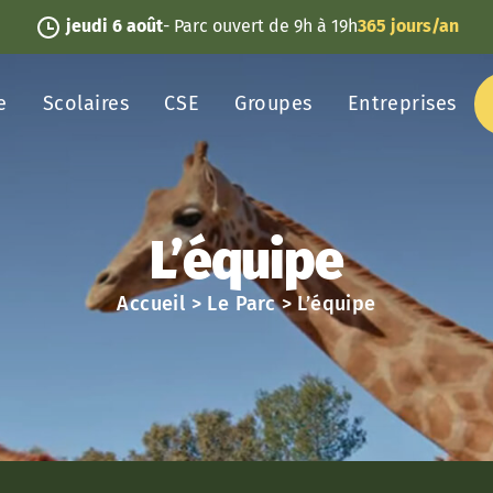
jeudi 6 août
- Parc ouvert de 9h à 19h
365 jours/an
e
Scolaires
CSE
Groupes
Entreprises
L’équipe
Accueil
>
Le Parc
>
L’équipe