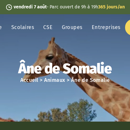
vendredi 7 août
- Parc ouvert de 9h à 19h
365 jours/an
e
Scolaires
CSE
Groupes
Entreprises
Âne de Somalie
Accueil
>
Animaux
>
Âne de Somalie