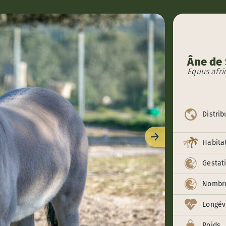
Âne de
Equus afr
Distrib
Suivant
Habita
Gestat
Nombre
Longév
Poids