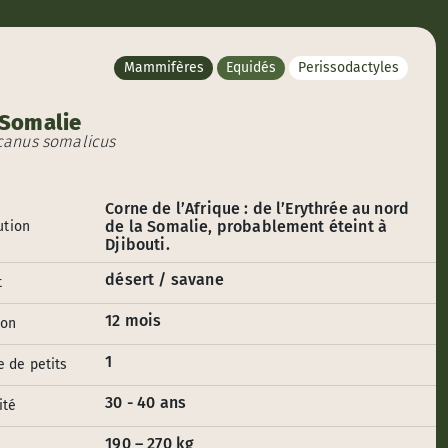
Mammifères
Equidés
Perissodactyles
 Somalie
icanus somalicus
Corne de l’Afrique : de l’Erythrée au nord
de la Somalie, probablement éteint à
ution
Djibouti.
désert / savane
t
12 mois
ion
1
 de petits
30 - 40 ans
ité
190 – 270 kg