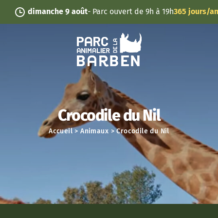
Panneau de gestion des cookies
dimanche 9 août
- Parc ouvert de 9h à 19h
365 jours/an
Crocodile du Nil
Accueil
>
Animaux
>
Crocodile du Nil