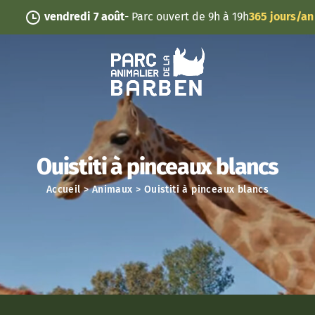
Panneau de gestion des cookies
vendredi 7 août
- Parc ouvert de 9h à 19h
365 jours/an
Ouistiti à pinceaux blancs
Accueil
>
Animaux
>
Ouistiti à pinceaux blancs