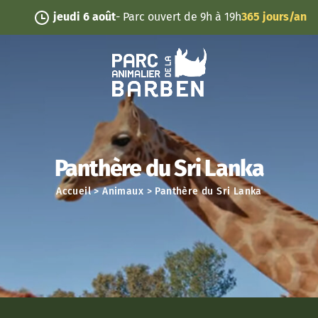
Panneau de gestion des cookies
jeudi 6 août
- Parc ouvert de 9h à 19h
365 jours/an
Panthère du Sri Lanka
Accueil
>
Animaux
>
Panthère du Sri Lanka