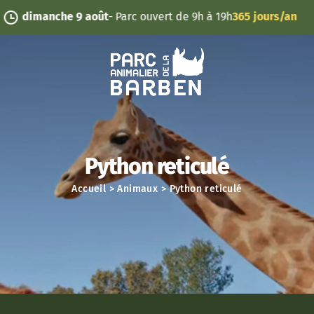
Panneau de gestion des cookies
 9 août
- Parc ouvert de 9h à 19h
365 jours/an
Python reticulé
Accueil
>
Animaux
>
Python reticulé