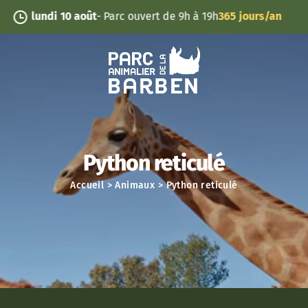
Panneau de gestion des cookies
0 août
- Parc ouvert de 9h à 19h
365 jours/an
Python reticulé
Accueil
>
Animaux
>
Python reticulé