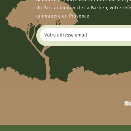
du Parc animalier de La Barben, votre réf
animalière en Provence.
No