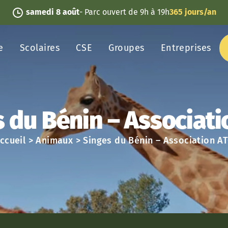
samedi 8 août
- Parc ouvert de 9h à 19h
365 jours/an
e
Scolaires
CSE
Groupes
Entreprises
 du Bénin – Associat
ccueil
>
Animaux
>
Singes du Bénin – Association A