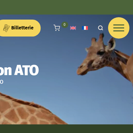
articles au panier
0
Billetterie
ion ATO
TO