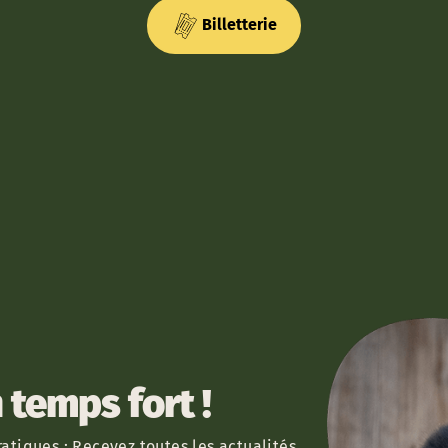
Billetterie
temps fort !
atiques : Recevez toutes les actualités