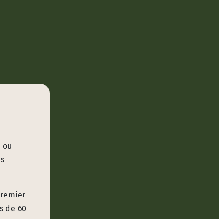
s ou
es
premier
us de 60