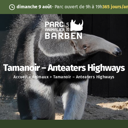
Panneau de gestion des cookies
dimanche 9 août
- Parc ouvert de 9h à 19h
365 jours/an
Tamanoir – Anteaters Highways
Accueil
>
Animaux
>
Tamanoir – Anteaters Highways