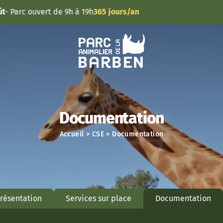
Panneau de gestion des cookies
Parc ouvert de 9h à 19h
365 jours/an
Documentation
Accueil
>
CSE
>
Documentation
résentation
Services sur place
Documentation