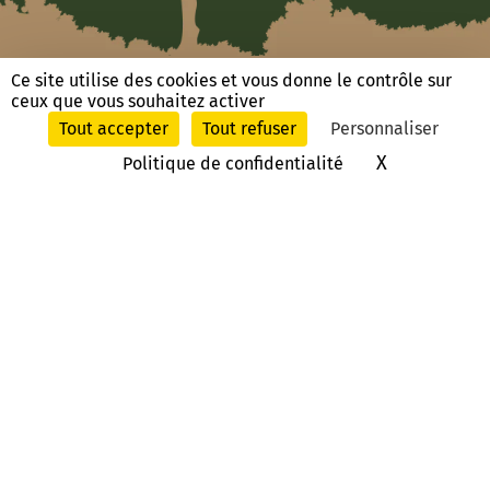
Ce site utilise des cookies et vous donne le contrôle sur
ceux que vous souhaitez activer
Tout accepter
Tout refuser
Personnaliser
Nous poser une question, nous
X
Masquer le
Politique de confidentialité
contacter
Route du Château
13330 La Barben
France