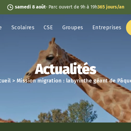
samedi 8 août
- Parc ouvert de 9h à 19h
365 jours/an
e
Scolaires
CSE
Groupes
Entreprises
Actualités
cueil
>
Mission migration : labyrinthe géant de Pâque