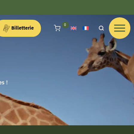
articles au panier
0
Billetterie
s !