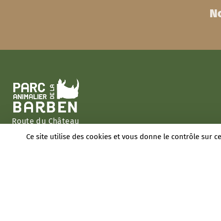
No
Route du Château
13330 La Barben
Ce site utilise des cookies et vous donne le contrôle sur 
France
T. +33 (0)4 90 55 19 12
Venir