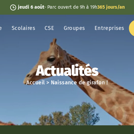
jeudi 6 août
- Parc ouvert de 9h à 19h
365 jours/an
e
Scolaires
CSE
Groupes
Entreprises
Actualités
Accueil
>
Naissance de girafon !