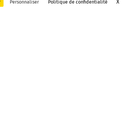
X
Masq
r
Personnaliser
Politique de confidentialité