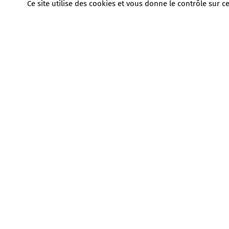
Ce site utilise des cookies et vous donne le contrôle sur 
Route du Château
13330 La Barben
France
T. +33 (0)4 90 55 19 12
Venir
Préparez votre visite
Scolaires
CSE
Groupes
Entreprises