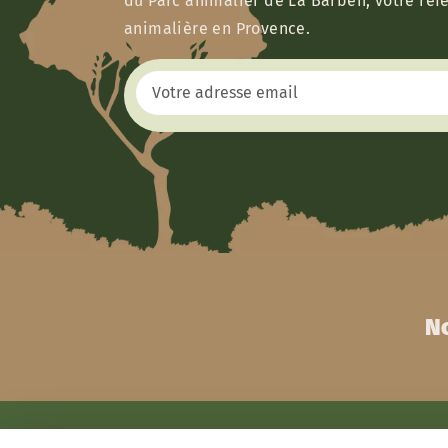
du Parc animalier de La Barben, votre réf
animalière en Provence.
No