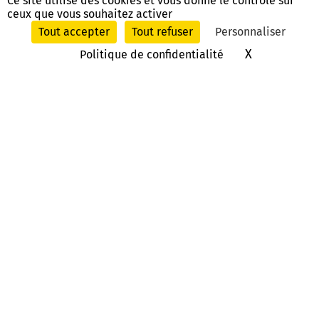
Ce site utilise des cookies et vous donne le contrôle sur
ceux que vous souhaitez activer
Tout accepter
Tout refuser
Personnaliser
X
Masquer le
Politique de confidentialité
Nous poser une question, nous
contacter