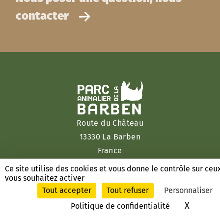
contacter
Route du Château
13330 La Barben
France
Ce site utilise des cookies et vous donne le contrôle sur ceu
T. +33 (0)4 90 55 19 12
vous souhaitez activer
Tout accepter
Tout refuser
Personnaliser
Venir
X
Masque
Politique de confidentialité