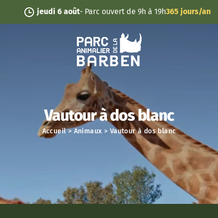
Panneau de gestion des cookies
jeudi 6 août
- Parc ouvert de 9h à 19h
365 jours/an
Vautour à dos blanc
Accueil
>
Animaux
>
Vautour à dos blanc