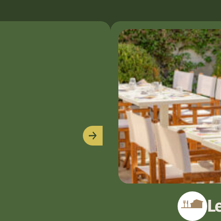
Next
L