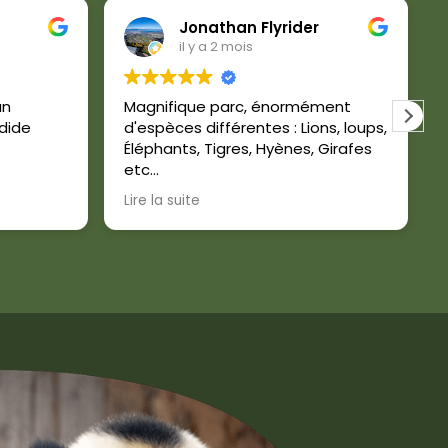
Jonathan Flyrider
il y a 2 mois
un
Magnifique parc, énormément
dide
d'espèces différentes : Lions, loups,
Éléphants, Tigres, Hyènes, Girafes
etc
Lire la suite
Mention spéciale pour le spectacle
de vol avec les rapaces.