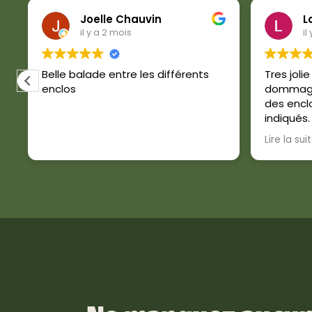
Joelle Chauvin
L
il y a 2 mois
il
Belle balade entre les différents
Tres joli
enclos
dommage 
des encl
indiqués.
des buve
Lire la sui
le piques
juin et 
de la cha