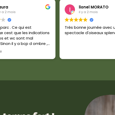
aura
lionel MORATO
 y a 2 mois
il y a 2 mois
e parc . Ce qui est
Très bonne journée avec 
cest que les indications
spectacle d'oiseaux splen
os et wc sont mal
 Sinon il y a bcp d ombre ,
ttes , bcp d espace pour
te
 niques . On est allé le 5
des animaux restés cacher
leur